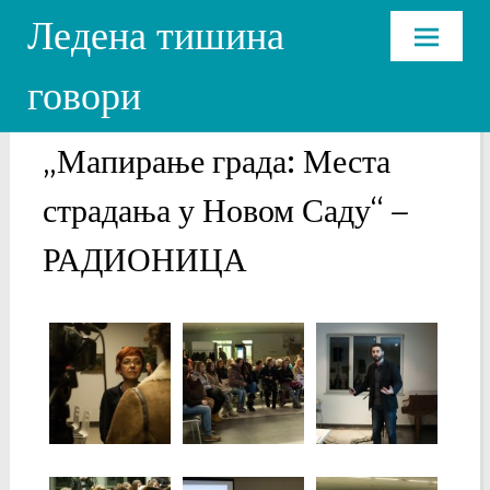
Ледена тишина
Skip
говори
to
content
„Мапирање града: Места
страдања у Новом Саду“ –
РАДИОНИЦА