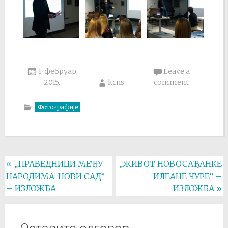
1. фебруар
Leave a
2015.
kcns
comment
Фотографије
Post
«
„ПРАВЕДНИЦИ МЕЂУ
„ЖИВОТ НОВОСАЂАНКЕ
НАРОДИМА: НОВИ САД“
ИЛЕАНЕ ЧУРЕ“ –
navigation
– ИЗЛОЖБА
ИЗЛОЖБА
»