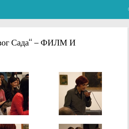
вог Сада“ – ФИЛМ И