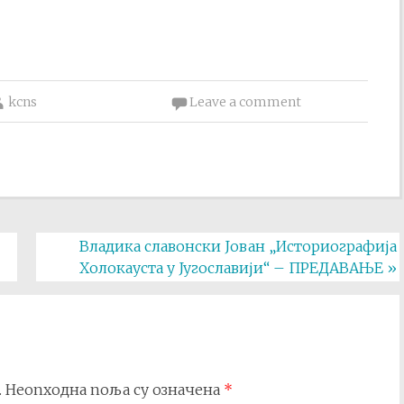
kcns
Leave a comment
Владика славонски Јован „Историографија
Холокауста у Југославији“ – ПРЕДАВАЊЕ
»
.
Неопходна поља су означена
*