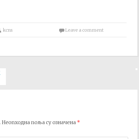
kcns
Leave a comment
М
.
Неопходна поља су означена
*