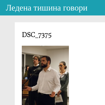
Ледена тишина говори
DSC_7375