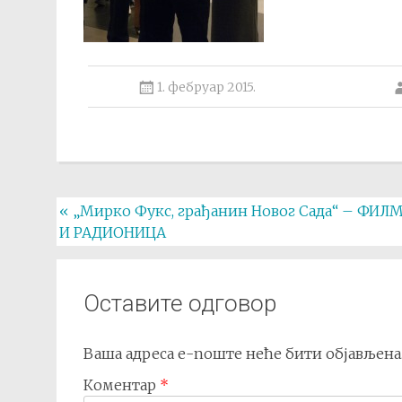
1. фебруар 2015.
Post
«
„Мирко Фукс, грађанин Новог Сада“ – ФИЛ
И РАДИОНИЦА
navigation
Оставите одговор
Ваша адреса е-поште неће бити објављена
Коментар
*