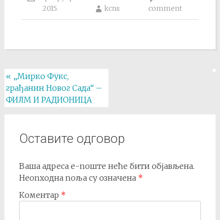
2015.
kcns
comment
Post
«
„Мирко Фукс,
грађанин Новог Сада“ –
navigation
ФИЛМ И РАДИОНИЦА
Оставите одговор
Ваша адреса е-поште неће бити објављена.
Неопходна поља су означена
*
Коментар
*