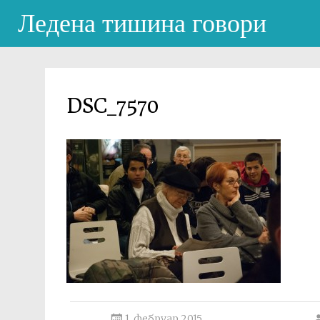
Ледена тишина говори
DSC_7570
1. фебруар 2015.