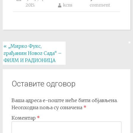
2015.
kcns
comment
Post
«
„Мирко Фукс,
грађанин Новог Сада“ –
navigation
ФИЛМ И РАДИОНИЦА
Оставите одговор
Ваша адреса е-поште неће бити објављена.
Неопходна поља су означена
*
Коментар
*