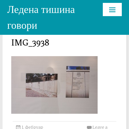
Ледена тишина
Skip
говори
to
content
IMG_3938
1. фебруар
Leave a