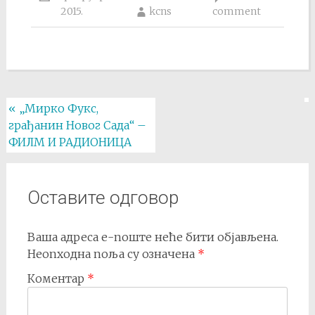
2015.
kcns
comment
Post
«
„Мирко Фукс,
грађанин Новог Сада“ –
navigation
ФИЛМ И РАДИОНИЦА
Оставите одговор
Ваша адреса е-поште неће бити објављена.
Неопходна поља су означена
*
Коментар
*