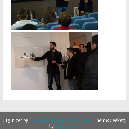
Orginized by
Културни центар Новог Сада
|
Theme: Geekery
by
Magnigenie
.