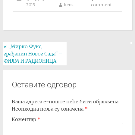
2015.
kcns
comment
Post
«
„Мирко Фукс,
грађанин Новог Сада“ –
navigation
ФИЛМ И РАДИОНИЦА
Оставите одговор
Ваша адреса е-поште неће бити објављена.
Неопходна поља су означена
*
Коментар
*